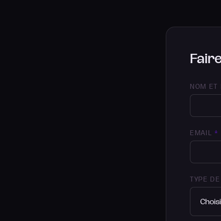
Fair
NOM ET
EMAIL
*
TYPE D