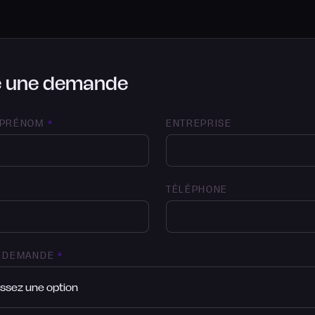
e une demande
 PRÉNOM
*
ENTREPRISE
TÉLÉPHONE
E DEMANDE
*