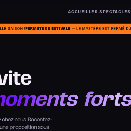
ACCUEIL
LES SPECTACLES
AISON !
FERMETURE ESTIVALE
— LE MYSTÈRE EST FERMÉ DU 1ER A
vite
oments
forts
r chez nous. Racontez-
 une proposition sous